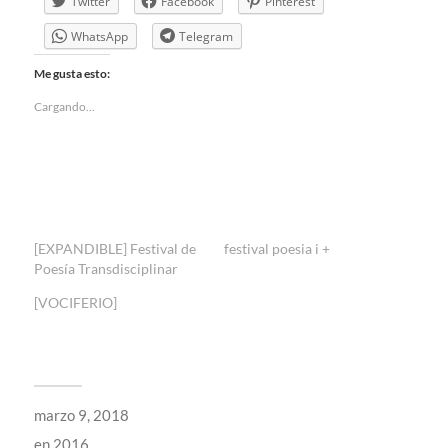
Twitter
Facebook
Pinterest
WhatsApp
Telegram
Me gusta esto:
Cargando...
[EXPANDIBLE] Festival de
festival poesia i +
Poesía Transdisciplinar
[VOCIFERIO]
marzo 9, 2018
en
2016