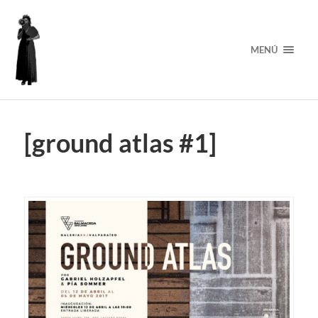
MENÚ
[ground atlas #1]