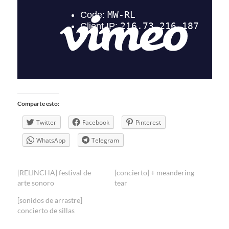
Comparte esto:
Twitter
Facebook
Pinterest
WhatsApp
Telegram
[RELINCHA] festival de
[concierto] + meandering
arte sonoro
tear
[sonidos de arrastre]
concierto de sillas